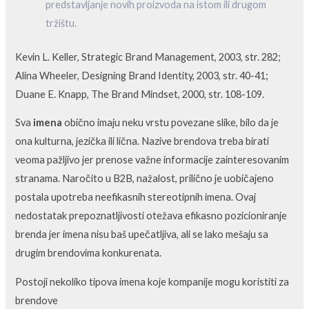
predstavljanje novih proizvoda na istom ili drugom
tržištu.
Kevin L. Keller, Strategic Brand Management, 2003, str. 282;
Alina Wheeler, Designing Brand Identity, 2003, str. 40-41;
Duane E. Knapp, The Brand Mindset, 2000, str. 108-109.
Sva
imena
obično imaju neku vrstu povezane slike, bilo da je
ona kulturna, jezička ili lična. Nazive brendova treba birati
veoma pažljivo jer prenose važne informacije zainteresovanim
stranama. Naročito u B2B, nažalost, prilično je uobičajeno
postala upotreba neefikasnih stereotipnih imena. Ovaj
nedostatak prepoznatljivosti otežava efikasno pozicioniranje
brenda jer imena nisu baš upečatljiva, ali se lako mešaju sa
drugim brendovima konkurenata.
Postoji nekoliko tipova imena koje kompanije mogu koristiti za
brendove