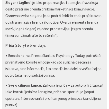
Slogan (tagline)
je lako prepoznatljiva i pamtljiva fraza koja
često prati ime brenda prilikom marketinške komunikacije.
Osnovna svrha slogana je da podrži imidž brenda projektovan
od strane naziva brenda i logotipa. Ova tri elementa brenda
(naziv, logo i slogan) zajedno predstavljaju jezgro brenda.
(Emerson „Smatrajte to rešenim“).
Priča (story) o brendu
je:
•
Emocionalna.
Prema članku u Psychology Today, potrošači
prvenstveno koriste emocije kao što su lična osećanja i
iskustva, a ne informacije, i ta emocija ima daleko veći uticaj na
potrošača nego sadržaj oglasa.
•
Sve o ciljnom kupcu
. Za koga je priča – za autora ili čitaoca?
Iako koristi i jednima i drugima, priča se isporučuje (poput
uputstva, interesovanja i profita njenog primaoca (zarobljena
publika).