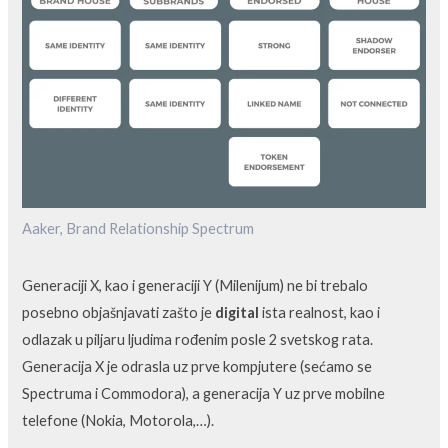
Aaker, Brand Relationship Spectrum
Generaciji X, kao i generaciji Y (Milenijum) ne bi trebalo
posebno objašnjavati zašto je
digital
ista realnost, kao i
odlazak u piljaru ljudima rođenim posle 2 svetskog rata.
Generacija X je odrasla uz prve kompjutere (sećamo se
Spectruma i Commodora), a generacija Y uz prve mobilne
telefone (Nokia, Motorola,…).