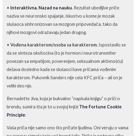
•
Interaktivna. Nazad na nauku
. Rezultat ubedljive priče
naziva se neuronsko spajanje, iskustvo u kome je mozak
slušaoca sinhronizovan sa mozgom pripovedača, tako da
njihovi mozgovi odražavaju jedan drugog.
•
Vođena karakterom/osoba sa karakterom.
Ispostavilo se
da se sinteza oksitocina (to je hormon i neurotransmiter
povezan sa empatijom, poverenjem, seksualnom aktivnošću)
dešava dosledno kada se slušaoci bave pričama vođenim
karakterom. Pukovnik Sanders nije cela KFC priča – ali on je
veliki deo nje.
Bernadette Jiva, koja je bukvalno “napisala knjigu” o priči o
brendu, sumira šta je to u svojoj knjizi
The Fortune Cookie
Principle
:
Vaša priča nije samo ono što pričate ljudima. Oni veruju o vama
na osnovu signala koje vaš brend šalje. Priča je potpuna slika