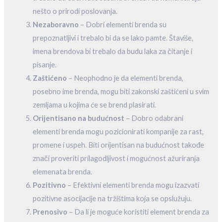
nešto o prirodi poslovanja.
Nezaboravno
– Dobri elementi brenda su
prepoznatljivi i trebalo bi da se lako pamte. Štaviše,
imena brendova bi trebalo da budu laka za čitanje i
pisanje.
Zaštićeno
– Neophodno je da elementi brenda,
posebno ime brenda, mogu biti zakonski zaštićeni u svim
zemljama u kojima će se brend plasirati.
Orijentisano na budućnost
– Dobro odabrani
elementi brenda mogu pozicionirati kompanije za rast,
promene i uspeh. Biti orijentisan na budućnost takođe
znači proveriti prilagodljivost i mogućnost ažuriranja
elemenata brenda.
Pozitivno
– Efektivni elementi brenda mogu izazvati
pozitivne asocijacije na tržištima koja se opslužuju.
Prenosivo
– Da li je moguće koristiti element brenda za