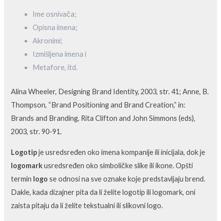
Ime osnivača;
Opisna imena;
Akronimi;
Izmišljena imena i
Metafore, itd.
Alina Wheeler, Designing Brand Identity, 2003, str. 41; Anne, B.
Thompson, “Brand Positioning and Brand Creation,” in:
Brands and Branding, Rita Clifton and John Simmons (eds),
2003, str. 90-91.
Logotip
je usredsređen oko imena kompanije ili inicijala, dok je
logomark
usredsređen oko simboličke slike ili ikone. Opšti
termin
logo
se odnosi na sve oznake koje predstavljaju brend.
Dakle, kada dizajner pita da li želite logotip ili logomark, oni
zaista pitaju da li želite tekstualni ili slikovni logo.