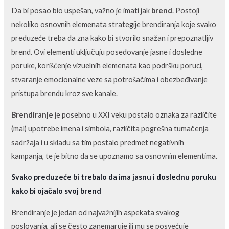
Da bi posao bio uspešan, važno je imati jak
brend
. Postoji
nekoliko osnovnih elemenata strategije brendiranja koje svako
preduzeće treba da zna kako bi stvorilo snažan i prepoznatljiv
brend. Ovi elementi uključuju posedovanje jasne i dosledne
poruke, korišćenje vizuelnih elemenata kao podršku poruci,
stvaranje emocionalne veze sa potrošačima i obezbeđivanje
pristupa brendu kroz sve kanale.
Brendiranje
je posebno u XXI veku postalo oznaka za različite
(mal) upotrebe imena i simbola, različita pogrešna tumačenja
sadržaja i u skladu sa tim postalo predmet negativnih
kampanja, te je bitno da se upoznamo sa osnovnim elementima.
Svako preduzeće bi trebalo da ima jasnu i doslednu poruku
kako bi ojačalo svoj brend
Brendiranje je jedan od najvažnijih aspekata svakog
poslovanja, ali se često zanemaruje ili mu se posvećuje