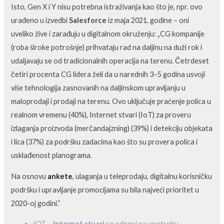
Isto, Gen X i Y nisu potrebna istraživanja kao što je, npr. ovo
urađeno u izvedbi
Salesforce
iz maja 2021. godine – oni
uveliko žive i zarađuju u digitalnom okruženju: „CG kompanije
(roba široke potrošnje) prihvataju rad na daljinu na duži rok i
udaljavaju se od tradicionalnih operacija na terenu. Četrdeset
četiri procenta CG lidera želi da u narednih 3–5 godina usvoji
više tehnologija zasnovanih na daljinskom upravljanju u
maloprodaji i prodaji na terenu. Ovo uključuje praćenje polica u
realnom vremenu (40%), Internet stvari (IoT) za proveru
izlaganja proizvoda (merčandajzning) (39%) i detekciju objekata
i lica (37%) za podršku zadacima kao što su provera polica i
usklađenost planograma.
Na osnovu
ankete
, ulaganja u teleprodaju, digitalnu korisničku
podršku i upravljanje promocijama su bila najveći prioritet u
2020-oj godini.“
IOT –
Internet stvari
se odnosi na upotrebu