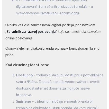
digitalizovanih i umreženih proizvoda i uređaja – u
svakodnevnom životu kao i u proizvodnji.
Ukoliko vas više zanima nova-digital-pozicija, pod nazivom
„
Saradnik za razvoj poslovanja
“ koja se nametnula razvojem
online poslovanja.
Osnovni elementi jakog brenda su: naziv, logo, slogan i brend
priča.
Kod vizuelnog identiteta
:
Dostupno
– trebalo bi da budu dostupni i upotrebljivi na
svim tržištima. Danas je takođe veoma važno proveriti
dostupnost internet domena za moguće nazive
brendova.
Smisleno
– u idealnom slučaju elementi brenda bi
trebalo da obuhvate suštinu brenda i da komuniciraju