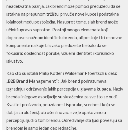
neadekvatna pažnja. Jak brend može pomoći preduzeću da se
istakne na prepunom tržištu, privuče nove kupce i podstakne
lojalnost među postojećim. Nasuprot tome, slab brend može
učiniti upravo suprotno. Postoji mnogo elemenata koji
doprinose snažnom identitetu brenda, ali postoje i tri osnovne
komponente na koje bi svako preduzeće trebalo da se
fokusira: doslednost poruke, vizuelni identitet i korisničko
iskustvo.
Kao što su istakli Philip Kotler i Waldemar Pföertsch u delu:
„
B2B Brand Management
“: „Jak
brend
podrazumeva
izgradnju i održavanje jakih percepcija u glavama
kupaca
. Naziv
brenda i njegove asocijacije su skraćenica za sve što se nudi.
Kvalitet proizvoda, pouzdanost isporuke, vrednost koja se
dobija za uloženi/potrošeni novac, sve je upakovano u
percepciju ljudi o tom brendu. Određivanje šta ljudi povezuju sa
brendom je samo jedan deo jednačine.