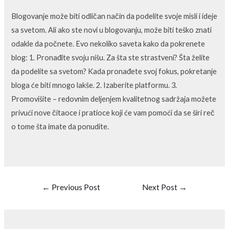
Blogovanje može biti odličan način da podelite svoje misli i ideje
sa svetom. Ali ako ste novi u blogovanju, može biti teško znati
odakle da počnete. Evo nekoliko saveta kako da pokrenete
blog: 1. Pronađite svoju nišu. Za šta ste strastveni? Šta želite
da podelite sa svetom? Kada pronađete svoj fokus, pokretanje
bloga će biti mnogo lakše. 2. Izaberite platformu. 3.
Promovišite – redovnim deljenjem kvalitetnog sadržaja možete
privući nove čitaoce i pratioce koji će vam pomoći da se širi reč
o tome šta imate da ponudite.
←
Previous Post
Next Post
→