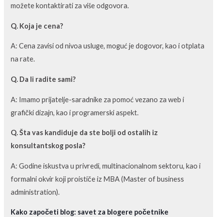
možete kontaktirati za više odgovora.
Q. Koja je cena?
A: Cena zavisi od nivoa usluge, moguć je dogovor, kao i otplata
na rate.
Q. Da li radite sami?
A: Imamo prijatelje-saradnike za pomoć vezano za web i
grafički dizajn, kao i programerski aspekt.
Q. Šta vas kandiduje da ste bolji od ostalih iz
konsultantskog posla?
A: Godine iskustva u privredi, multinacionalnom sektoru, kao i
formalni okvir koji proističe iz MBA (Master of business
administration).
Kako započeti blog: savet za blogere početnike